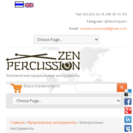
Перейти к основному содержанию
Tel:
063-833-26-74, 098-59-14-703
Telegram:
@MaxPalpatin
Email:
zenpercussionad@gmail.com
Экзотические музыкальные инструменты
Ваша корзина пуста
ФОРМА ПОИСКА
Поиск
ВЫ ЗДЕСЬ
Главная
/
Музыкальные инструменты
/
Электронные
инструменты