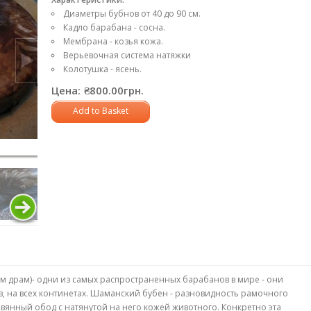
Диаметры
бубнов
от
40
до
90
см
.
Кадло
барабана
-
сосна
.
Мембрана
-
козья
кожа
.
Верьевочная
система
натяжки
Колотушка
-
ясень
.
Цена:
₴800.00грн.
Add to Basket
йм
драм
)-
одни
из
самых
распространенных
барабанов
в
мире
- они
в
,
на
всех
континетах
.
Шаманский
бубен
-
разновидность
рамочного
евянный
обод
с
натянутой
на
него
кожей
животного
.
Конкретно
эта