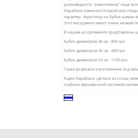
разновидность
"
рамочников
"
чаще
все
барабане
извлекается
рукой
или
специ
характер
.
Через
игру
на
бубне
шаман
в
Этот
инструмент
имеет
очень
низкий
т
В
нашем
ассортименте
представлены
ш
Бубен
диаметром
40
см
- 800 грн.
Бубен
диаметром
45
см
- 900 грн.
Бубен
диаметром
50
см
- 1100 грн.
Также
возможно
изготовление
под
зак
Кадло
барабана
сделано
из
сосны
,
мем
снабжен
верьевочной
системой
натяж