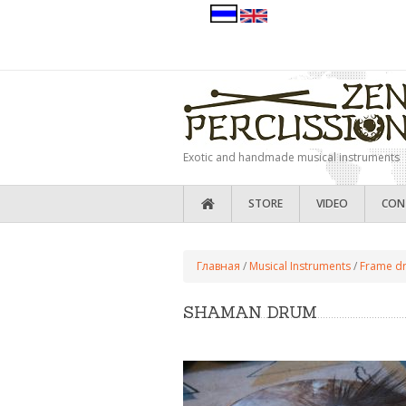
Skip to main content
Exotic and handmade musical instruments
STORE
VIDEO
CON
YOU ARE HERE
Главная
/
Musical Instruments
/
Frame d
SHAMAN DRUM