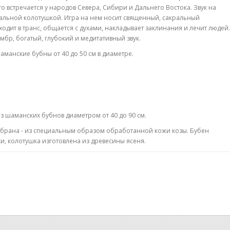
го
встречается
у
народов
Севера
,
Сибири
и
Дальнего
Востока
.
Звук
на
альной
колотушкой
.
Игра
на
нем
носит
священный
,
сакральный
ходит
в
транс
,
общается
с
духами
,
накладывает
заклинания
и
лечит
людей
.
ембр
,
богатый
,
глубокий
и
медитативный
звук
.
аманские
бубны
от
40
до
50
см
в
диаметре
.
аз
шаманских
бубнов
диаметром
от
40
до
90
см
.
брана
-
из
специальным
образом
обработанной
кожи
козы
.
Бубен
ки
,
колотушка
изготовлена
из
древесины
ясеня
.