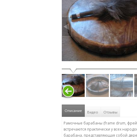
Описание
(active tab)
Видео
Отзывы
Рамочные
барабаны
(frame drum,
фре
встречаются
практически
у
всех
народо
барабана
,
представляющая
собой
дер