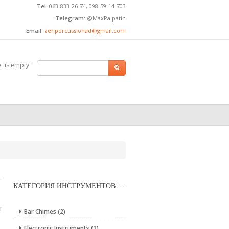
Tel:
063-833-26-74, 098-59-14-703
Telegram:
@MaxPalpatin
Email:
zenpercussionad@gmail.com
t is empty
SEARCH FORM
Search
КАТЕГОРИЯ ИНСТРУМЕНТОВ
Bar Chimes (2)
Electronic Instruments (2)