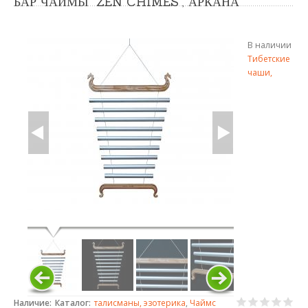
БАР ЧАЙМЫ "ZEN CHIMES", АРКАНА
В наличии
Тибетские
чаши,
Наличие:
Каталог:
талисманы, эзотерика
,
Чаймс