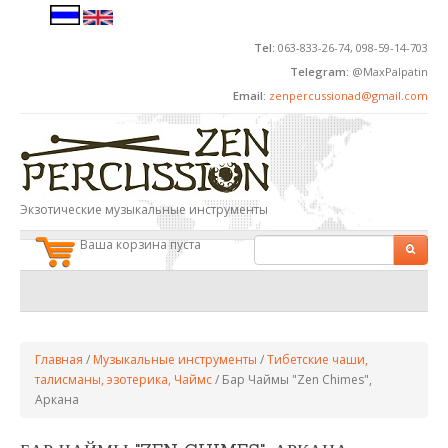
Перейти к основному содержанию
Tel:
063-833-26-74, 098-59-14-703
Telegram:
@MaxPalpatin
Email:
zenpercussionad@gmail.com
Экзотические музыкальные инструменты
Ваша корзина пуста
ФОРМА ПОИСКА
Поиск
ВЫ ЗДЕСЬ
Главная
/
Музыкальные инструменты
/
Тибетские чаши,
талисманы, эзотерика, Чаймс
/
Бар Чаймы "Zen Chimes",
Аркана